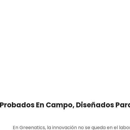
Home
Blog
Uncategorized
ada: Fertilizantes P
iseñados Para Produc
s Probados En Campo, Diseñados Par
En Greenatics, la innovación no se queda en el labo