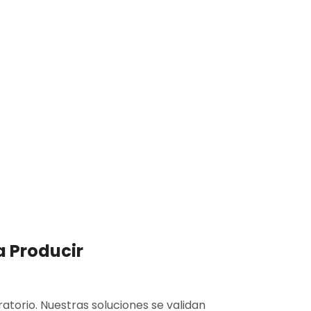
robados En Campo,
ir
a Producir
ratorio. Nuestras soluciones se validan